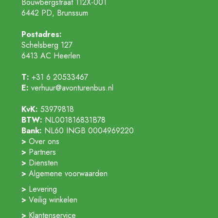
Bouwbergstraat 112X-001
6442 PD, Brunssum
Postadres:
Schelsberg 127
6413 AC
Heerlen
T:
+31 6 20533467
E:
verhuur@avonturenbus.nl
KvK:
53979818
BTW:
NL001816831B78
Bank:
NL60 INGB 0004969220
Over ons
Partners
Diensten
Algemene voorwaarden
Levering
Veilig winkelen
Klantenservice