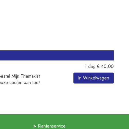
1 dag
€
40,00
Bestel Mijn Themakist
In Winkelwagen
euze spelen aan toe!
Klantenservice