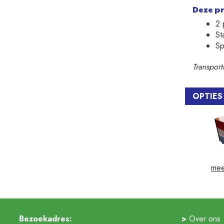
Deze pri
2 
Sta
Sp
Transpor
OPTIES
mee
Bezoekadres:
Over ons