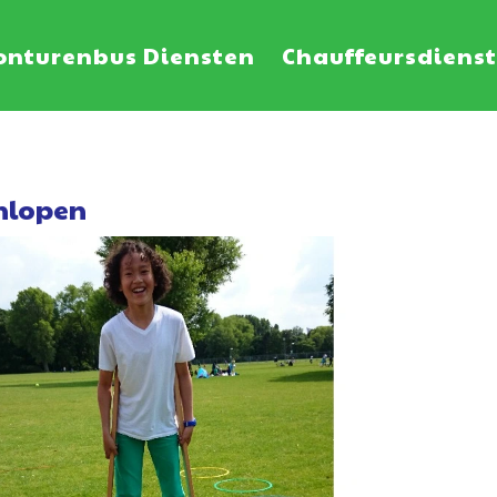
onturenbus Diensten
Chauffeursdiens
nlopen