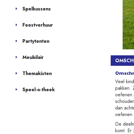
Spelkussens
Feestverhuur
Partytenten
Meubilair
OMSCHR
Omschr
Themakisten
Veel kind
pakken. Z
Speel-o-theek
oefenen i
schouder
dan acht
oefenen.
De deelne
komt. Er 