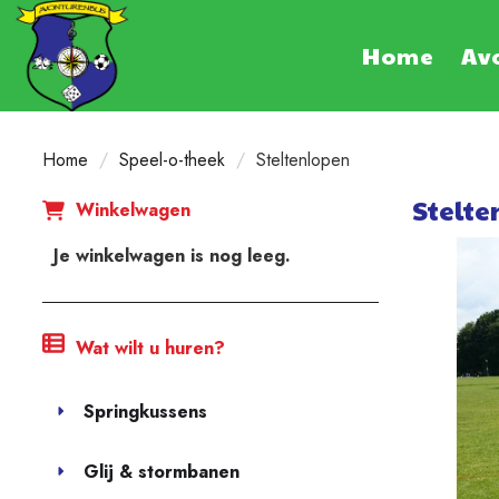
Home
Av
Home
Speel-o-theek
Steltenlopen
Stelte
Winkelwagen
Je winkelwagen is nog leeg.
Wat wilt u huren?
Springkussens
Glij & stormbanen