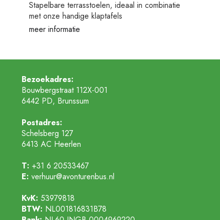
Stapelbare terrasstoelen, ideaal in combinatie
met onze handige klaptafels
meer informatie
Bezoekadres:
Bouwbergstraat 112X-001
6442 PD, Brunssum
Postadres:
Schelsberg 127
6413 AC
Heerlen
T:
+31 6 20533467
E:
verhuur@avonturenbus.nl
KvK:
53979818
BTW:
NL001816831B78
Bank:
NL60 INGB 0004969220