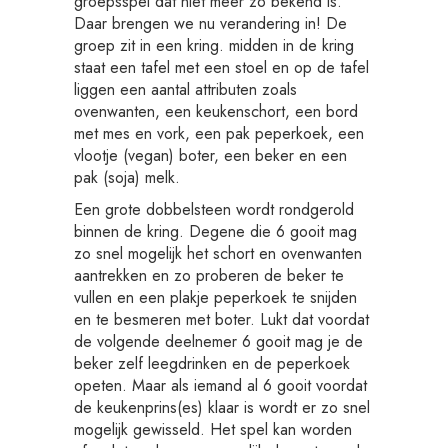
groepsspel dat niet meer zo bekend is.
Daar brengen we nu verandering in! De
groep zit in een kring. midden in de kring
staat een tafel met een stoel en op de tafel
liggen een aantal attributen zoals
ovenwanten, een keukenschort, een bord
met mes en vork, een pak peperkoek, een
vlootje (vegan) boter, een beker en een
pak (soja) melk.
Een grote dobbelsteen wordt rondgerold
binnen de kring. Degene die 6 gooit mag
zo snel mogelijk het schort en ovenwanten
aantrekken en zo proberen de beker te
vullen en een plakje peperkoek te snijden
en te besmeren met boter. Lukt dat voordat
de volgende deelnemer 6 gooit mag je de
beker zelf leegdrinken en de peperkoek
opeten. Maar als iemand al 6 gooit voordat
de keukenprins(es) klaar is wordt er zo snel
mogelijk gewisseld. Het spel kan worden